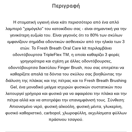
Περιγραφή
Η στοματική υγιεινή είναι κάτι περισσότερο από ένα απλό
λαμπερό "χαμόγελο" του κατοικίδιου σας - είναι σημαντική για την
γενικότερη ευζωία του. Είναι γεγονός ότι το 80% των σκύλων
εμφανίζουν σημάδια οδοντικών ασθενειών από την ηλικία των 3
ετών. Το Fresh Breath Oral Care kit περιλαμβάνει
οδοντόβουρτσα TripleFlex TM, η οποία καθαρίζει 3 φορές
γρηγορότερα και σχέση με άλλες οδοντόβουρσες,
οδοντόβουρτσα δακτύλου Finger Brush, που σας επιτρέπει να
καθαρίζετε απαλά τα δόντια του σκύλου σας βοηθώντας την
διάλυση της πλάκας και της πέτρας και το Fresh Breath Brushing
Gel, ένα μοναδικό μείγμα ισχυρών φυσικών συστατικών που
λειτουργεί γρήγορα και φυσικά για να αφαιρέσει την πλάκα και την
πέτρα αλλά και να αποτρέψει την επανεμφάνισή τους. Σύνθεση:
Απιονισμένο νερό, φυσική αλκοόλη, φυσική μέντα, γλυκερίνη,
φυσικό καθαριστικό, carbopol, χλωροφύλλη, εκχυλίσματα φύλλων
πράσινου τσαγιού.