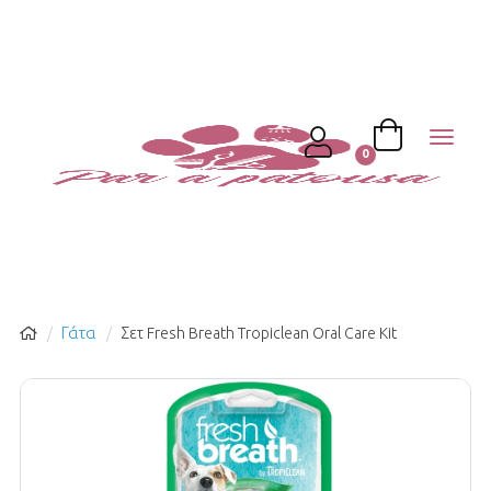
Toggl
USER
naviga
0
Γάτα
Σετ Fresh Breath Tropiclean Oral Care Kit