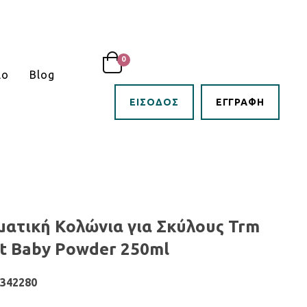
0
ιο
Blog
LOGIN
SIGNUP
ΕΊΣΟΔΟΣ
ΕΓΓΡΑΦΉ
ματική Κολώνια για Σκύλους Trm
et Baby Powder 250ml
4342280