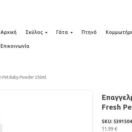
Αρχική
Σκύλος
Γάτα
Πτηνό
Κομμωτήρ
Επικοινωνία
sh Pet Baby Powder 250ml
Επαγγελ
Fresh P
SKU: 539150
11.99 €