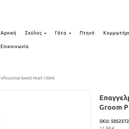
Αρχική
Σκύλος
Γάτα
Πτηνό
Κομμωτήρ
Επικοινωνία
ofessional Sweet Heart 100ml
Επαγγελ
Groom Pr
SKU: 505237
11.99 €