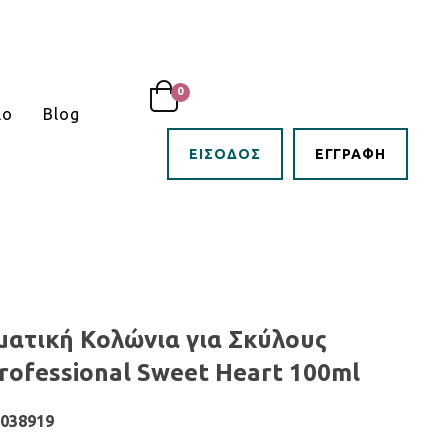
0
ιο
Blog
LOGIN
SIGNUP
ΕΊΣΟΔΟΣ
ΕΓΓΡΑΦΉ
ματική Κολώνια για Σκύλους
ofessional Sweet Heart 100ml
2038919